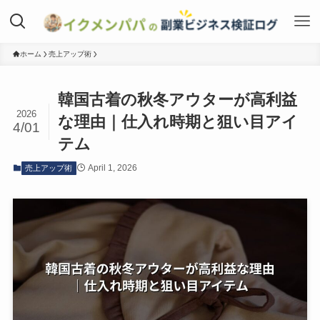
ホーム
売上アップ術
韓国古着の秋冬アウターが高利益
2026
な理由｜仕入れ時期と狙い目アイ
4/01
テム
April 1, 2026
売上アップ術